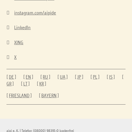

instagram.com/aipide

LinkedIn

XING

X
[
DE
] [
EN
] [
RU
] [
UA
] [
JP
] [
PL
] [
IS
] [
GR
] [
LT
] [
KR
]
[
FRIESLAND
] [
BAYERN
]
aipi e. K.
|
Telefon
(08000) 98391-0
kostenfrei