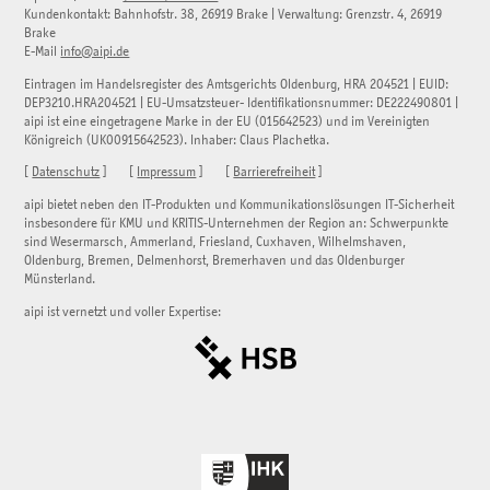
Kundenkontakt:
Bahnhofstr. 38
,
26919
Brake
| Verwaltung:
Grenzstr. 4
,
26919
Brake
E-Mail
info@aipi.de
Eintragen im Handelsregister des Amtsgerichts Oldenburg, HRA 204521 | EUID:
DEP3210.HRA204521 | EU-Umsatzsteuer- Identifikationsnummer: DE222490801 |
aipi ist eine eingetragene Marke in der EU (015642523) und im Vereinigten
Königreich (UK00915642523). Inhaber: Claus Plachetka.
[
Datenschutz
] [
Impressum
] [
Barrierefreiheit
]
aipi bietet neben den IT-Produkten und Kommunikationslösungen IT-Sicherheit
insbesondere für KMU und KRITIS-Unternehmen der Region an: Schwerpunkte
sind Wesermarsch, Ammerland, Friesland, Cuxhaven, Wilhelmshaven,
Oldenburg, Bremen, Delmenhorst, Bremerhaven und das Oldenburger
Münsterland.
aipi ist vernetzt und voller Expertise: