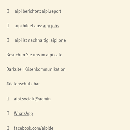

aipi berichtet:
aipi.report

aipi bildet aus:
aipi.jobs

aipi ist nachhaltig:
aipi.one
Besuchen Sie uns im aipi.cafe
Darksite | Krisenkommunikation
#datenschutz.bar

aipi.social/@admin

WhatsApp

facebook.com/aipide