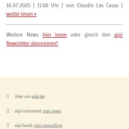
16.07.2025 | 11:00 Uhr | von Claudio Las Casas |
weiter lesen »
Weitere News
hier lesen
oder gleich den
aipi
Newsletter abonnieren!

über uns
aipi.de

aipi informiert:
aipi.news

aipi berät:
aipi.consulting