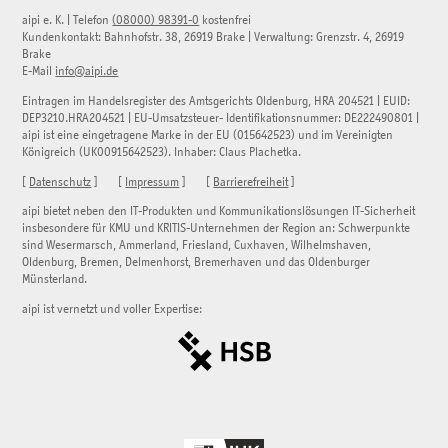
aipi e. K.
|
Telefon
(08000) 98391-0
kostenfrei
Kundenkontakt:
Bahnhofstr. 38
,
26919
Brake
| Verwaltung:
Grenzstr. 4
,
26919
Brake
E-Mail
info@aipi.de
Eintragen im Handelsregister des Amtsgerichts Oldenburg, HRA 204521 | EUID:
DEP3210.HRA204521 | EU-Umsatzsteuer- Identifikationsnummer: DE222490801 |
aipi ist eine eingetragene Marke in der EU (015642523) und im Vereinigten
Königreich (UK00915642523). Inhaber: Claus Plachetka.
[
Datenschutz
] [
Impressum
] [
Barrierefreiheit
]
aipi bietet neben den IT-Produkten und Kommunikationslösungen IT-Sicherheit
insbesondere für KMU und KRITIS-Unternehmen der Region an: Schwerpunkte
sind Wesermarsch, Ammerland, Friesland, Cuxhaven, Wilhelmshaven,
Oldenburg, Bremen, Delmenhorst, Bremerhaven und das Oldenburger
Münsterland.
aipi ist vernetzt und voller Expertise: