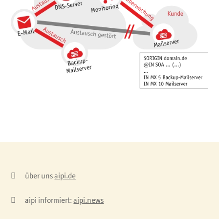

über uns
aipi.de

aipi informiert:
aipi.news