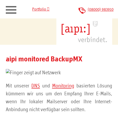

Portfolio
(08000) 983910
aipi verbindet.
Portfolio
Monitoring
aipi monitored BackupMX
Domainregistrierung/DNS
monitored
BackupMX
Mit unserer
DNS
und
Monitoring
basierten Lösung
kümmern wir uns um den Empfang Ihrer E-Mails,
wenn Ihr lokaler Mailserver oder Ihre Internet-
Webhosting
Anbindung nicht verfügbar sein sollten.