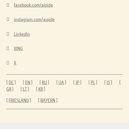

facebook.com/aipide

instagram.com/aipide

LinkedIn

XING

X
[
DE
] [
EN
] [
RU
] [
UA
] [
JP
] [
PL
] [
IS
] [
GR
] [
LT
] [
KR
]
[
FRIESLAND
] [
BAYERN
]