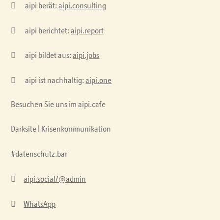

aipi berät:
aipi.consulting

aipi berichtet:
aipi.report

aipi bildet aus:
aipi.jobs

aipi ist nachhaltig:
aipi.one
Besuchen Sie uns im aipi.cafe
Darksite | Krisenkommunikation
#datenschutz.bar

aipi.social/@admin

WhatsApp